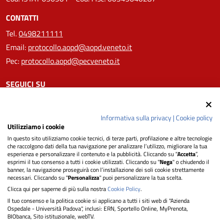
CONTATTI
Tel.
0498211111
Email:
protocollo.aopd@aopd.veneto.it
Pec:
protocollo.aopd@pecveneto.it
SEGUICI SU
Informativa sulla privacy
|
Cookie policy
Utilizziamo i cookie
Privacy
In questo sito utilizziamo cookie tecnici, di terze parti, profilazione e altre tecnologie
che raccolgono dati della tua navigazione per analizzare l’utilizzo, migliorare la tua
esperienza e personalizzare il contenuto e la pubblicità. Cliccando su “
Accetta
”,
Dichiarazione di Accessibilità
esprimi il tuo consenso a tutti i cookie utilizzati. Cliccando su "
Nega
" o chiudendo il
banner, la navigazione proseguirà con l’installazione dei soli cookie strettamente
necessari. Cliccando su "
Personalizza
" puoi personalizzare la tua scelta.
Note legali
Clicca qui per saperne di più sulla nostra
Cookie Policy
.
Il tuo consenso e la politica cookie si applicano a tutti i siti web di "Azienda
Ospedale - Università Padova", inclusi: ERN, Sportello Online, MyPrenota,
Informativa cookie
BIObanca, Sito istituzionale, webTV.