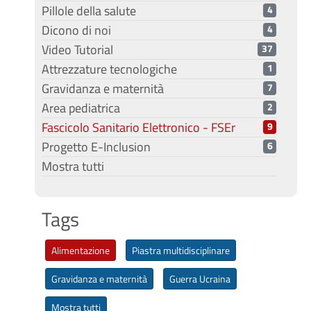
Pillole della salute
4
Dicono di noi
4
Video Tutorial
37
Attrezzature tecnologiche
1
Gravidanza e maternità
7
Area pediatrica
2
Fascicolo Sanitario Elettronico - FSEr
9
Progetto E-Inclusion
6
Mostra tutti
Tags
Alimentazione
Piastra multidisciplinare
Gravidanza e maternità
Guerra Ucraina
Mostra tutti