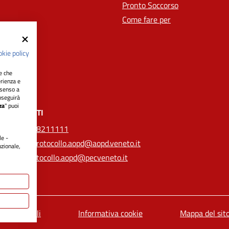
Pronto Soccorso
Come fare per
kie policy
ie che
erienza e
nsenso a
oseguirà
za
" puoi
CONTATTI
Tel.
0498211111
le -
Email:
protocollo.aopd@aopd.veneto.it
uzionale,
Pec:
protocollo.aopd@pecveneto.it
Note legali
Informativa cookie
Mappa del sit