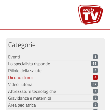
Categorie
Eventi
5
Lo specialista risponde
65
Pillole della salute
4
Dicono di noi
4
Video Tutorial
37
Attrezzature tecnologiche
1
Gravidanza e maternità
7
Area pediatrica
2