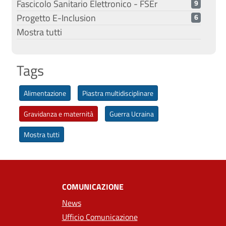
Fascicolo Sanitario Elettronico - FSEr
9
Progetto E-Inclusion
6
Mostra tutti
Tags
Alimentazione
Piastra multidisciplinare
Gravidanza e maternità
Guerra Ucraina
Mostra tutti
COMUNICAZIONE
News
Ufficio Comunicazione