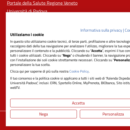
Portale della Salute Regione Veneto
Università di Padova
Informativa sulla privacy
|
Coo
Utilizziamo i cookie
In questo sito utilizziamo cookie tecnici, di terze parti, profilazione e altre tecnolog
raccolgono dati della tua navigazione per analizzare l’utilizzo, migliorare la tua esp
personalizzare il contenuto e la pubblicità. Cliccando su “
Accetta
”, esprimi il tuo co
tutti i cookie utilizzati. Cliccando su "
Nega
" o chiudendo il banner, la navigazione pr
con l’installazione dei soli cookie strettamente necessari. Cliccando su "
Personaliz
RIFERIMENTI
personalizzare la tua scelta.
Clicca qui per saperne di più sulla nostra
Cookie Policy
.
Azienda Ospedale-Università Padova
Il tuo consenso e la politica cookie si applicano a tutti i siti web di "Azienda Ospeda
Sede Legale:
Università Padova", inclusi: ERN, Sportello Online, MyPrenota, BIObanca, Sito istit
webTV.
Via Giustiniani, 2 - 35128 Padova
Cod. ISTAT 050901 - Cod. Fisc. 00349040287
Accetta
Nega
Personalizza
Privacy
Dichiarazione di Accessibilità