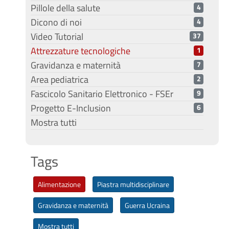
Pillole della salute
4
Dicono di noi
4
Video Tutorial
37
Attrezzature tecnologiche
1
Gravidanza e maternità
7
Area pediatrica
2
Fascicolo Sanitario Elettronico - FSEr
9
Progetto E-Inclusion
6
Mostra tutti
Tags
Alimentazione
Piastra multidisciplinare
Gravidanza e maternità
Guerra Ucraina
Mostra tutti