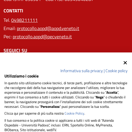
CONTATTI
Tel.
0498211111
Email:
protocollo.aopd@aopd.veneto.it
Pec:
protocollo.aopd@pecveneto.it
SEGUICI SU
Informativa sulla privacy
|
Cookie policy
Utilizziamo i cookie
Privacy
In questo sito utilizziamo cookie tecnici, di terze parti, profilazione e altre tecnologie
che raccolgono dati della tua navigazione per analizzare l’utilizzo, migliorare la tua
esperienza e personalizzare il contenuto e la pubblicità. Cliccando su “
Accetta
”,
Dichiarazione di Accessibilità
esprimi il tuo consenso a tutti i cookie utilizzati. Cliccando su "
Nega
" o chiudendo il
banner, la navigazione proseguirà con l’installazione dei soli cookie strettamente
necessari. Cliccando su "
Personalizza
" puoi personalizzare la tua scelta.
Note legali
Clicca qui per saperne di più sulla nostra
Cookie Policy
.
Il tuo consenso e la politica cookie si applicano a tutti i siti web di "Azienda
Ospedale - Università Padova", inclusi: ERN, Sportello Online, MyPrenota,
Informativa cookie
BIObanca, Sito istituzionale, webTV.