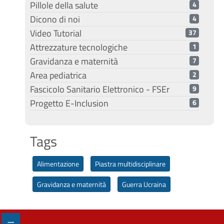
Pillole della salute
4
Dicono di noi
4
Video Tutorial
37
Attrezzature tecnologiche
1
Gravidanza e maternità
7
Area pediatrica
2
Fascicolo Sanitario Elettronico - FSEr
9
Progetto E-Inclusion
6
Tags
Alimentazione
Piastra multidisciplinare
Gravidanza e maternità
Guerra Ucraina