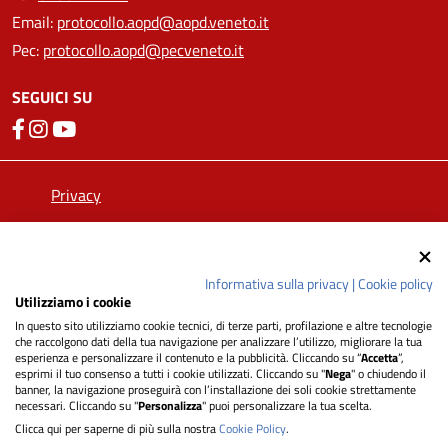
Email:
protocollo.aopd@aopd.veneto.it
Pec:
protocollo.aopd@pecveneto.it
SEGUICI SU
Privacy
Dichiarazione di Accessibilità
Informativa sulla privacy
|
Cookie policy
Utilizziamo i cookie
Note legali
In questo sito utilizziamo cookie tecnici, di terze parti, profilazione e altre tecnologie
che raccolgono dati della tua navigazione per analizzare l’utilizzo, migliorare la tua
esperienza e personalizzare il contenuto e la pubblicità. Cliccando su “
Accetta
”,
Informativa cookie
esprimi il tuo consenso a tutti i cookie utilizzati. Cliccando su "
Nega
" o chiudendo il
banner, la navigazione proseguirà con l’installazione dei soli cookie strettamente
necessari. Cliccando su "
Personalizza
" puoi personalizzare la tua scelta.
Mappa del sito
Clicca qui per saperne di più sulla nostra
Cookie Policy
.