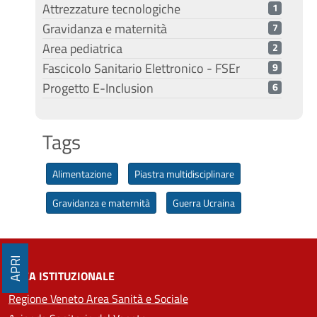
Attrezzature tecnologiche
1
Gravidanza e maternità
7
Area pediatrica
2
Fascicolo Sanitario Elettronico - FSEr
9
Progetto E-Inclusion
6
Tags
Alimentazione
Piastra multidisciplinare
Gravidanza e maternità
Guerra Ucraina
APRI
AREA ISTITUZIONALE
Regione Veneto Area Sanità e Sociale