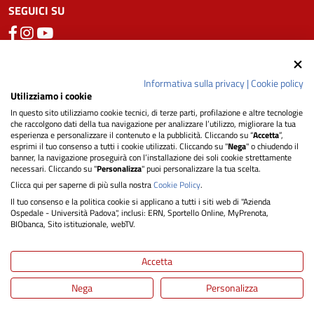
SEGUICI SU
Privacy
Informativa sulla privacy
|
Cookie policy
Utilizziamo i cookie
In questo sito utilizziamo cookie tecnici, di terze parti, profilazione e altre tecnologie
Dichiarazione di Accessibilità
che raccolgono dati della tua navigazione per analizzare l’utilizzo, migliorare la tua
esperienza e personalizzare il contenuto e la pubblicità. Cliccando su “
Accetta
”,
esprimi il tuo consenso a tutti i cookie utilizzati. Cliccando su "
Nega
" o chiudendo il
Note legali
banner, la navigazione proseguirà con l’installazione dei soli cookie strettamente
necessari. Cliccando su "
Personalizza
" puoi personalizzare la tua scelta.
Clicca qui per saperne di più sulla nostra
Cookie Policy
.
Informativa cookie
Il tuo consenso e la politica cookie si applicano a tutti i siti web di "Azienda
Ospedale - Università Padova", inclusi: ERN, Sportello Online, MyPrenota,
BIObanca, Sito istituzionale, webTV.
Mappa del sito
Accetta
Nega
Personalizza