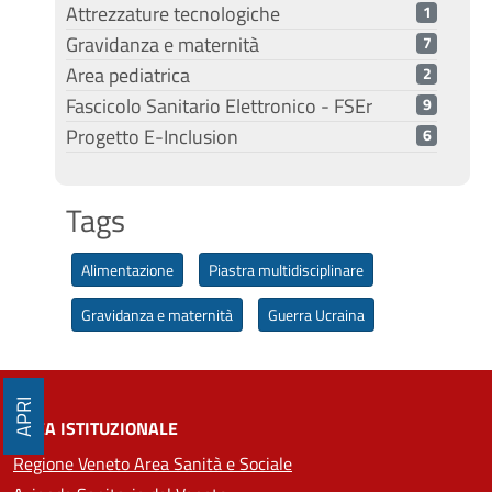
Attrezzature tecnologiche
1
Gravidanza e maternità
7
Area pediatrica
2
Fascicolo Sanitario Elettronico - FSEr
9
Progetto E-Inclusion
6
Tags
Alimentazione
Piastra multidisciplinare
Gravidanza e maternità
Guerra Ucraina
APRI
AREA ISTITUZIONALE
Regione Veneto Area Sanità e Sociale