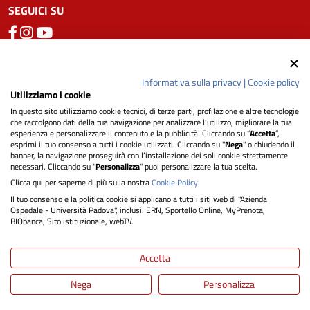
SEGUICI SU
Privacy
Informativa sulla privacy
|
Cookie policy
Utilizziamo i cookie
In questo sito utilizziamo cookie tecnici, di terze parti, profilazione e altre tecnologie
Dichiarazione di Accessibilità
che raccolgono dati della tua navigazione per analizzare l’utilizzo, migliorare la tua
esperienza e personalizzare il contenuto e la pubblicità. Cliccando su “
Accetta
”,
esprimi il tuo consenso a tutti i cookie utilizzati. Cliccando su "
Nega
" o chiudendo il
Note legali
banner, la navigazione proseguirà con l’installazione dei soli cookie strettamente
necessari. Cliccando su "
Personalizza
" puoi personalizzare la tua scelta.
Clicca qui per saperne di più sulla nostra
Cookie Policy
.
Informativa cookie
Il tuo consenso e la politica cookie si applicano a tutti i siti web di "Azienda
Ospedale - Università Padova", inclusi: ERN, Sportello Online, MyPrenota,
BIObanca, Sito istituzionale, webTV.
Mappa del sito
Accetta
Nega
Personalizza